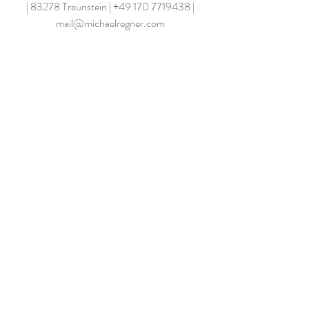
| 83278 Traunstein |
+49 170 7719438
|
mail@michaelregner.com
Impressum
Datenschutz
© 2018 Augustin